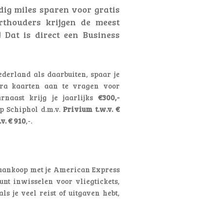
ig miles sparen voor gratis
rthouders krijgen de meest
!
Dat is direct een Business
ederland als daarbuiten, spaar je
tra kaarten aan te vragen voor
rnaast krijg je jaarlijks
€300,-
p Schiphol d.m.v.
Privium t.w.v. €
.v. € 910
,-.
 aankoop met je American Express
unt inwisselen voor vliegtickets,
s je veel reist of uitgaven hebt,