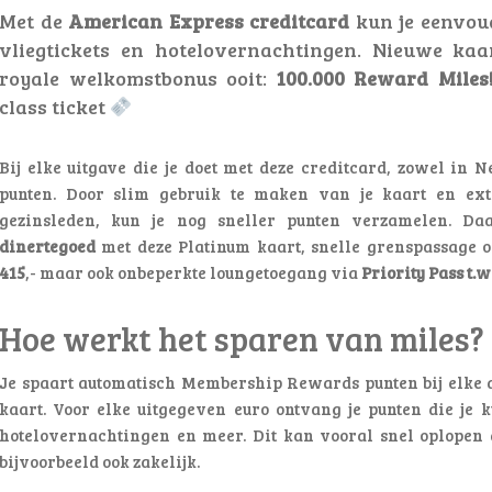
Met de
American Express creditcard
kun je eenvoud
vliegtickets en hotelovernachtingen. Nieuwe kaa
royale welkomstbonus ooit:
100.000 Reward Miles
class ticket
Bij elke uitgave die je doet met deze creditcard, zowel in N
punten. Door slim gebruik te maken van je kaart en ex
gezinsleden, kun je nog sneller punten verzamelen. Daa
dinertegoed
met deze Platinum kaart, snelle grenspassage o
415
,- maar ook onbeperkte loungetoegang via
Priority Pass t.w
Hoe werkt het sparen van miles?
Je spaart automatisch Membership Rewards punten bij elke
kaart. Voor elke uitgegeven euro ontvang je punten die je k
hotelovernachtingen en meer. Dit kan vooral snel oplopen al
bijvoorbeeld ook zakelijk.