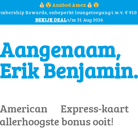
Aanbod Amex
mbership Rewards, onbeperkt loungetoegang t.w.v. € 910 
BEKIJK DEAL
t/m 31 Aug 2026
Aangenaam,
Erik Benjamin.
American Express-kaa
allerhoogste bonus ooit!