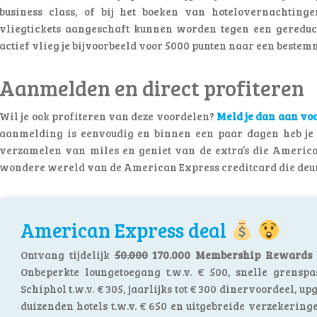
business class, of bij het boeken van hotelovernachting
vliegtickets aangeschaft kunnen worden tegen een gereduce
actief vlieg je bijvoorbeeld voor 5000 punten naar een beste
Aanmelden en direct profiteren
Wil je ook profiteren van deze voordelen?
Meld je dan aan vo
aanmelding is eenvoudig en binnen een paar dagen heb je je
verzamelen van miles en geniet van de extra’s die America
wondere wereld van de American Express creditcard die deur
American Express deal
Ontvang tijdelijk
50.000
170.000 Membership Rewards
Onbeperkte loungetoegang t.w.v. € 500, snelle grenspa
Schiphol t.w.v. € 305, jaarlijks tot € 300 dinervoordeel, up
duizenden hotels t.w.v. € 650 en uitgebreide verzekeringe