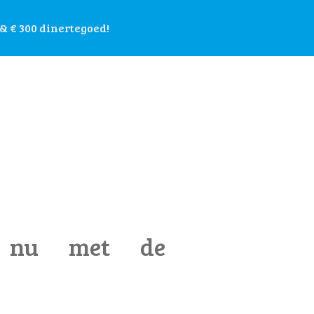
& € 300 dinertegoed!
rt nu met de