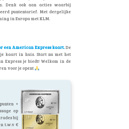
en. Denk ook aan acties waarbij
erd puntentarief. Met dergelijke
mming in Europa met KLM.
or een American Express kaart.
De
 kaart in huis. Start nu met het
n Express je biedt! Welkom in de
en voor je opent
punten +
ssage op
grades bij
n t.w.v €