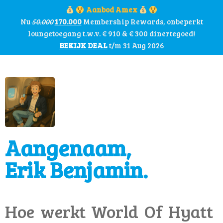
Aanbod Amex
Nu
50.000
170.000
Membership Rewards, onbeperkt
loungetoegang t.w.v. € 910 & € 300 dinertegoed!
BEKIJK DEAL
t/m 31 Aug 2026
Aangenaam,
Erik Benjamin.
Hoe werkt World Of Hyatt