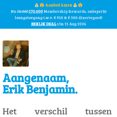
Aanbod Amex
Nu
50.000
170.000
Membership Rewards, onbeperkt
loungetoegang t.w.v. € 910 & € 300 dinertegoed!
BEKIJK DEAL
t/m 31 Aug 2026
Aangenaam,
Erik Benjamin.
Het verschil tussen