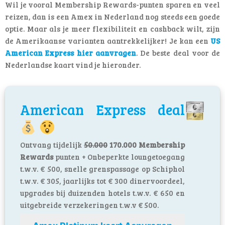
Wil je vooral Membership Rewards-punten sparen en veel
reizen, dan is een Amex in Nederland nog steeds een goede
optie. Maar als je meer flexibiliteit en cashback wilt, zijn
de Amerikaanse varianten aantrekkelijker! Je kan een
US
American Express
hier
aanvragen
. De beste deal voor de
Nederlandse kaart vind je hieronder.
American Express deal
Ontvang tijdelijk
50.000
170.000 Membership
Rewards
punten + Onbeperkte loungetoegang
t.w.v. € 500, snelle grenspassage op Schiphol
t.w.v. € 305, jaarlijks tot € 300 dinervoordeel,
upgrades bij duizenden hotels t.w.v. € 650 en
uitgebreide verzekeringen t.w.v € 500.